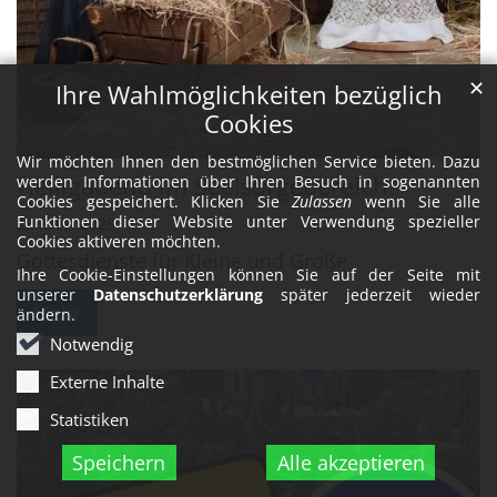
✕
Ihre Wahlmöglichkeiten bezüglich
Cookies
Wir möchten Ihnen den bestmöglichen Service bieten. Dazu
Heiligabend im Seelsorgebereich
werden Informationen über Ihren Besuch in sogenannten
Cookies gespeichert. Klicken Sie
Zulassen
wenn Sie alle
Funktionen dieser Website unter Verwendung spezieller
22. Dez. 2025
Cookies aktiveren möchten.
Gottesdienste für Kleine und Große
Ihre Cookie-Einstellungen können Sie auf der Seite mit
unserer
Datenschutzerklärung
später jederzeit wieder
Mehr
ändern.
Notwendig
Externe Inhalte
Statistiken
Speichern
Alle akzeptieren