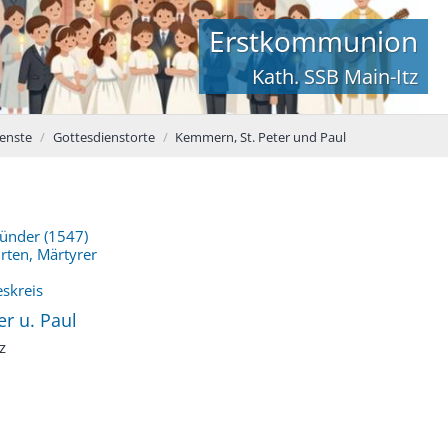
Erstkommunion
Kath. SSB Main-Itz
enste
Gottesdienstorte
Kemmern, St. Peter und Paul
ründer (1547)
hrten, Märtyrer
eskreis
r u. Paul
z