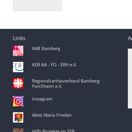
Datum: 21. August 2026
Links
A
KAB Bamberg
KEB BA - FO - ERH e.V.
Regionalcaritasverband Bamberg-
Forchheim e.V.
Instagram
Abtei Maria Frieden
Hilfs-Projekte im SSB