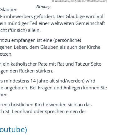
© Wordclouds.com (Ersteller: Wordclouds.com)
Firmung
 Glauben
s Firmbewerbers gefordert. Der Gläubige wird voll
t ein mündiger Teil einer weltweiten Gemeinschaft
ht (für sich) allein.
 zu empfangen ist eine (persönliche)
eigenen Leben, dem Glauben als auch der Kirche
etzen.
 ein katholischer Pate mit Rat und Tat zur Seite
agen den Rücken stärken.
es mindestens 14 Jahre alt sind/werden) wird
ne angeboten. Bei Fragen und Anliegen können Sie
men.
en christlichen Kirche wenden sich an das
ch St. Leonhard oder sprechen einen der
Youtube)