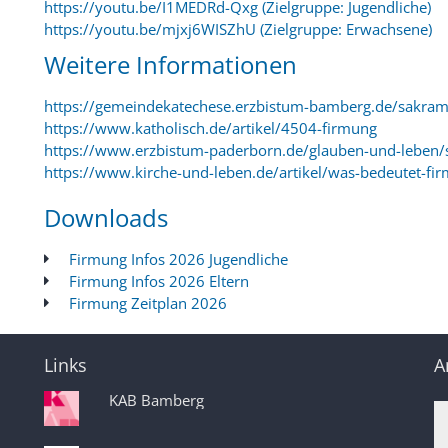
https://youtu.be/I1MEDRd-Qxg (Zielgruppe: Jugendliche)
https://youtu.be/mjxj6WISZhU (Zielgruppe: Erwachsene)
Weitere Informationen
https://gemeindekatechese.erzbistum-bamberg.de/sakram
https://www.katholisch.de/artikel/4504-firmung
https://www.erzbistum-paderborn.de/glauben-und-leben
https://www.kirche-und-leben.de/artikel/was-bedeutet-fi
Downloads
Firmung Infos 2026 Jugendliche
Firmung Infos 2026 Eltern
Firmung Zeitplan 2026
Links
A
KAB Bamberg