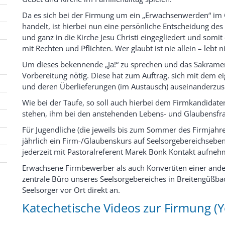
Da es sich bei der Firmung um ein „Erwachsenwerden“ im
handelt, ist hierbei nun eine persönliche Entscheidung de
und ganz in die Kirche Jesu Christi eingegliedert und somi
mit Rechten und Pflichten. Wer glaubt ist nie allein – lebt nic
Um dieses bekennende „Ja!“ zu sprechen und das Sakrament
Vorbereitung nötig. Diese hat zum Auftrag, sich mit dem 
und deren Überlieferungen (im Austausch) auseinanderzus
Wie bei der Taufe, so soll auch hierbei dem Firmkandidaten
stehen, ihm bei den anstehenden Lebens- und Glaubensfr
Für Jugendliche (die jeweils bis zum Sommer des Firmjahr
jährlich ein Firm-/Glaubenskurs auf Seelsorgebereichsebe
jederzeit mit Pastoralreferent Marek Bonk Kontakt aufneh
Erwachsene Firmbewerber als auch Konvertiten einer ander
zentrale Büro unseres Seelsorgebereiches in Breitengüßba
Seelsorger vor Ort direkt an.
Katechetische Videos zur Firmung (