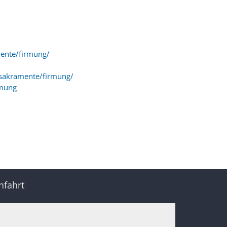
ente/firmung/
/sakramente/firmung/
rmung
nfahrt