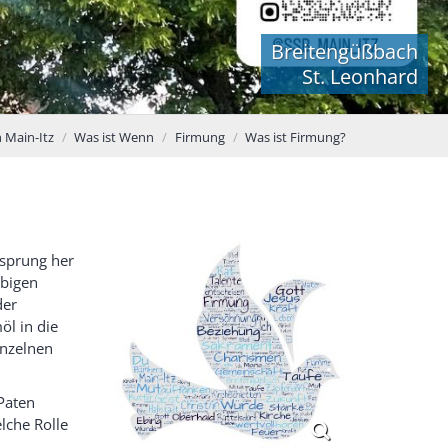
Breitengüßbach
St. Leonhard
 Main-Itz
Was ist Wenn
Firmung
Was ist Firmung?
sprung her
ubigen
der
l in die
inzelnen
Paten
lche Rolle