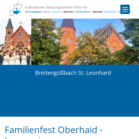
Zum Inhalt springen
Breitengüßbach
St. Leonhard
Familienfest Oberhaid -